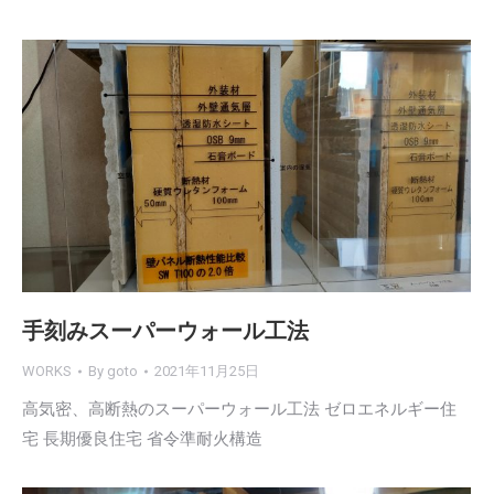
手刻みスーパーウォール工法
WORKS
By
goto
2021年11月25日
高気密、高断熱のスーパーウォール工法 ゼロエネルギー住
宅 長期優良住宅 省令準耐火構造