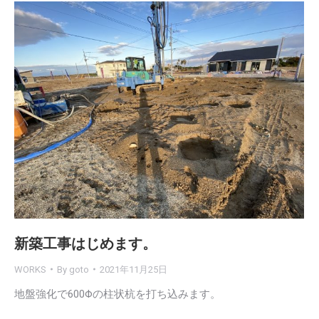
新築工事はじめます。
WORKS
By
goto
2021年11月25日
地盤強化で600Φの柱状杭を打ち込みます。