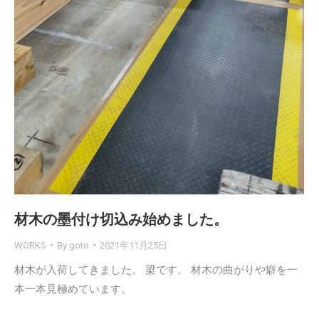
材木の墨付け切込み始めました。
WORKS
By
goto
2021年11月25日
材木が入荷してきました。 梁です。 材木の曲がりや癖を一
本一本見極めています。