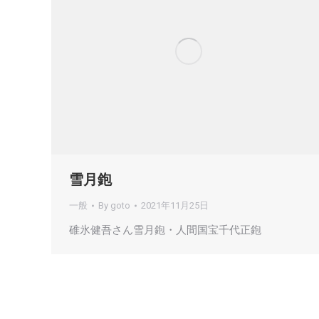
雪月鉋
一般
By
goto
2021年11月25日
碓氷健吾さん雪月鉋・人間国宝千代正鉋