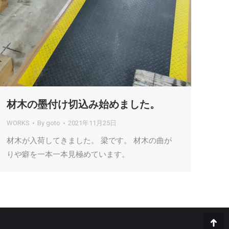
材木の墨付け切込み始めました。
WORKS
By
goto
2021年11月25日
材木が入荷してきました。 梁です。 材木の曲が
りや癖を一本一本見極めています。
Go