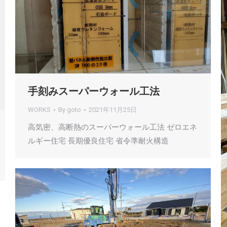
手刻みスーパーウォール工法
WORKS
By
goto
2021年11月25日
高気密、高断熱のスーパーウォール工法 ゼロエネ
ルギー住宅 長期優良住宅 省令準耐火構造